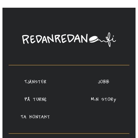
Linda
Saukko-
Rauta,
Redanredan
Oy
Tjänster
Jobb
På turné
Min story
Ta kontakt