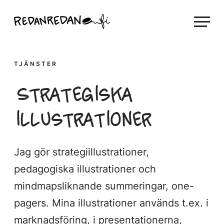
Skip
Linda Saukko-Rauta, Redanredan Oy
to
Livekuvitusta
content
ja
piirrosvideoita
TJÄNSTER
Strategiska
illustrationer
Jag gör strategiillustrationer,
pedagogiska illustrationer och
mindmapsliknande summeringar, one-
pagers. Mina illustrationer används t.ex. i
marknadsföring, i presentationerna,