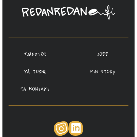
Linda
Saukko-
Rauta,
Redanredan
Oy
Tjänster
Jobb
På turné
Min story
Ta kontakt
Instagram
LinkedIn