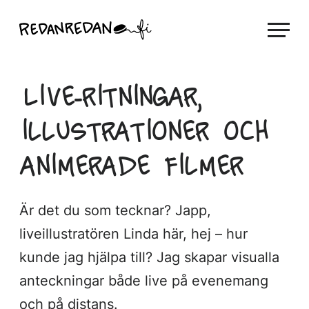
Skip
Linda Saukko-Rauta, Redanredan Oy
to
Livekuvitusta
content
ja
piirrosvideoita
Live-ritningar,
illustrationer och
animerade filmer
Är det du som tecknar? Japp,
liveillustratören Linda här, hej – hur
kunde jag hjälpa till? Jag skapar visualla
anteckningar både live på evenemang
och på distans.