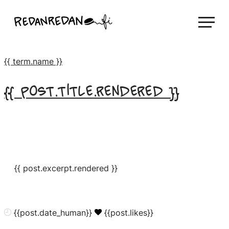
Hyppää
Linda Saukko-Rauta, Redanredan Oy
sisältöön
Livekuvitusta
ja
{{ term.name }}
piirrosvideoita
{{ post.title.rendered }}
{{ post.excerpt.rendered }}
{{post.date_human}}
{{post.likes}}