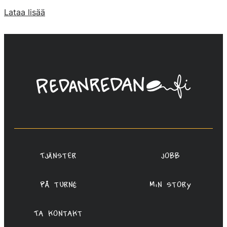
Lataa lisää
Linda
Saukko-
Rauta,
Redanredan
Oy
Tjänster
Jobb
På turné
Min story
Ta kontakt