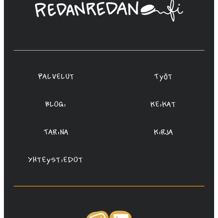
Linda
Saukko-
Rauta,
Redanredan
Oy
Palvelut
Työt
Blogi
Keikat
Tarina
Kirja
Yhteystiedot
Instagram
LinkedIn