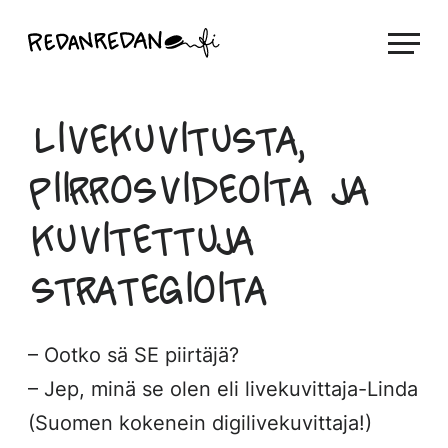
Siirry
Linda Saukko-Rauta, Redanredan Oy
suoraan
Livekuvitusta
sisältöön
ja
piirrosvideoita
Livekuvitusta,
piirrosvideoita ja
kuvitettuja
strategioita
– Ootko sä SE piirtäjä?
– Jep, minä se olen eli livekuvittaja-Linda
(Suomen kokenein digilivekuvittaja!)