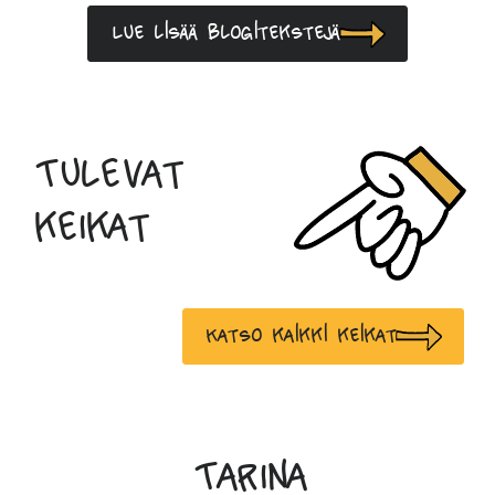
Lue lisää blogitekstejä
Tulevat
keikat
Katso kaikki keikat
Tarina