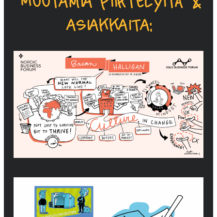
Muutamia piirtelyitä &
asiakkaita: