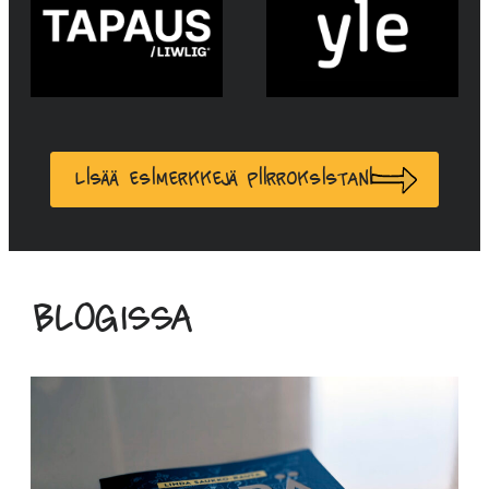
Lisää esimerkkejä piirroksistani
Blogissa