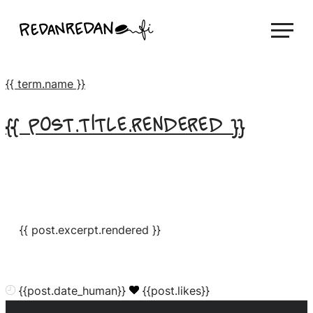
Hyppää
Linda Saukko-Rauta, Redanredan Oy
sisältöön
Livekuvitusta
ja
{{ term.name }}
piirrosvideoita
{{ post.title.rendered }}
{{ post.excerpt.rendered }}
{{post.date_human}}
{{post.likes}}