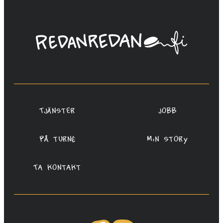
Linda
Saukko-
Rauta,
Redanredan
Oy
Tjänster
Jobb
På turné
Min story
Ta kontakt