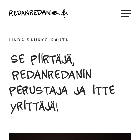
Siirry
Linda Saukko-Rauta, Redanredan Oy
suoraan
Livekuvitusta
sisältöön
ja
piirrosvideoita
LINDA SAUKKO-RAUTA
Se piirtäjä,
Redanredanin
perustaja ja itte
yrittäjä!