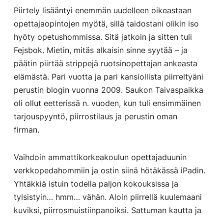
Piirtely lisääntyi enemmän uudelleen oikeastaan
opettajaopintojen myötä, sillä taidostani olikin iso
hyöty opetushommissa. Sitä jatkoin ja sitten tuli
Fejsbok. Mietin, mitäs alkaisin sinne syytää – ja
päätin piirtää strippejä ruotsinopettajan ankeasta
elämästä. Pari vuotta ja pari kansiollista piirreltyäni
perustin blogin vuonna 2009. Saukon Taivaspaikka
oli ollut eetterissä n. vuoden, kun tuli ensimmäinen
tarjouspyyntö, piirrostilaus ja perustin oman
firman.
Vaihdoin ammattikorkeakoulun opettajaduunin
verkkopedahommiin ja ostin siinä hötäkässä iPadin.
Yhtäkkiä istuin todella paljon kokouksissa ja
tylsistyin… hmm… vähän. Aloin piirrellä kuulemaani
kuviksi, piirrosmuistiinpanoiksi. Sattuman kautta ja