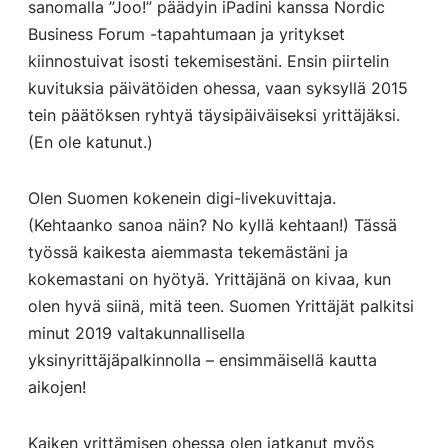
sanomalla ”Joo!” päädyin iPadini kanssa Nordic
Business Forum -tapahtumaan ja yritykset
kiinnostuivat isosti tekemisestäni. Ensin piirtelin
kuvituksia päivätöiden ohessa, vaan syksyllä 2015
tein päätöksen ryhtyä täysipäiväiseksi yrittäjäksi.
(En ole katunut.)
Olen Suomen kokenein digi-livekuvittaja.
(Kehtaanko sanoa näin? No kyllä kehtaan!) Tässä
työssä kaikesta aiemmasta tekemästäni ja
kokemastani on hyötyä. Yrittäjänä on kivaa, kun
olen hyvä siinä, mitä teen. Suomen Yrittäjät palkitsi
minut 2019 valtakunnallisella
yksinyrittäjäpalkinnolla – ensimmäisellä kautta
aikojen!
Kaiken yrittämisen ohessa olen jatkanut myös