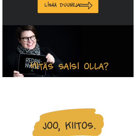
Lisää duuneja
Mitäs saisi olla?
Laitetaankos 400g livekuvitusta? Kääräistäänkö
pakettiin?
Joo, kiitos.