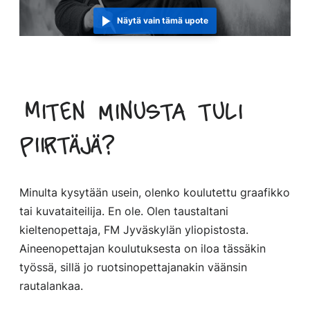
Näytä vain tämä upote
Miten minusta tuli
piirtäjä?
Minulta kysytään usein, olenko koulutettu graafikko
tai kuvataiteilija. En ole. Olen taustaltani
kieltenopettaja, FM Jyväskylän yliopistosta.
Aineenopettajan koulutuksesta on iloa tässäkin
työssä, sillä jo ruotsinopettajanakin väänsin
rautalankaa.