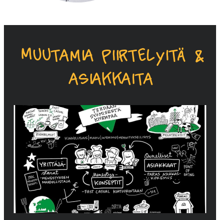
Muutamia piirtelyitä &
asiakkaita