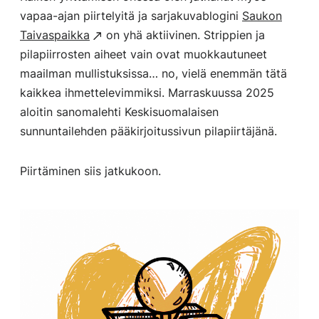
vapaa-ajan piirtelyitä ja sarjakuvablogini
Saukon
Taivaspaikka
on yhä aktiivinen. Strippien ja
pilapiirrosten aiheet vain ovat muokkautuneet
maailman mullistuksissa… no, vielä enemmän tätä
kaikkea ihmettelevimmiksi. Marraskuussa 2025
aloitin sanomalehti Keskisuomalaisen
sunnuntailehden pääkirjoitussivun pilapiirtäjänä.
Piirtäminen siis jatkukoon.