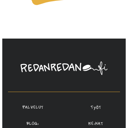
Linda
Saukko-
Rauta,
Redanredan
Oy
Palvelut
Työt
Blogi
Keikat