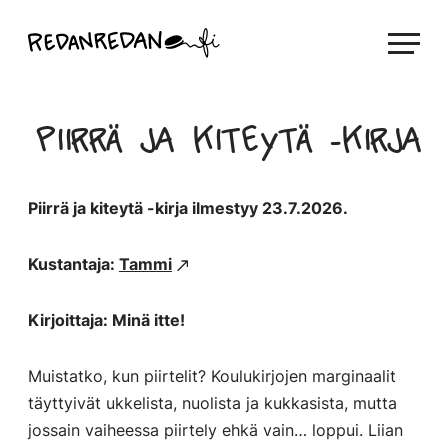
Siirry
Linda Saukko-Rauta, Redanredan Oy
suoraan
Livekuvitusta
sisältöön
ja
piirrosvideoita
Piirrä ja kiteytä -kirja
Piirrä ja kiteytä -kirja ilmestyy 23.7.2026.
Kustantaja:
Tammi
Kirjoittaja: Minä itte!
Muistatko, kun piirtelit? Koulukirjojen marginaalit
täyttyivät ukkelista, nuolista ja kukkasista, mutta
jossain vaiheessa piirtely ehkä vain… loppui. Liian