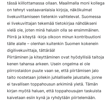
tässä kiillottamassa ollaan. Maailmalla moni kollega
on tehnyt vastaavanlaisia kirjoja, näkökulmat
livekuvittamiseen tietenkin vaihtelevat. Suomessa
ei livekuvittajan tekemää tietokirjaa nähdäkseni
vielä ole, joten minä halusin olla se ensimmäinen.
Piirrä ja kiteytä -kirja olkoon minun kontribuutioni
tälle alalle – olenhan kuitenkin Suomen kokenein
digilivekuvittaja, tättärää!
Piirtäminen ja kiteyttäminen ovat hyödyllisiä taitoja
kenen tahansa arkeen. Usein ongelma ei ole
piirrostaidon puute vaan se, että piirtämisen jalo
taito nostetaan jollekin juhlalliselle jalustalle, jonne
ei tavallisen toppahousun arkiminä yletä. Tämän
kirjan myötä haluan, että toppahousujen taskuista
kaivetaan esiin kynä ja ryhdytään piirtelemään.