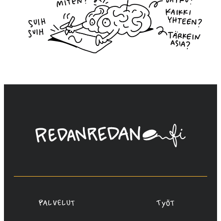
Linda
Saukko-
Rauta,
Redanredan
Oy
Palvelut
Työt