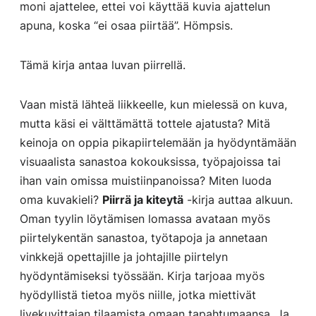
moni ajattelee, ettei voi käyttää kuvia ajattelun
apuna, koska “ei osaa piirtää”. Hömpsis.
Tämä kirja antaa luvan piirrellä.
Vaan mistä lähteä liikkeelle, kun mielessä on kuva,
mutta käsi ei välttämättä tottele ajatusta? Mitä
keinoja on oppia pikapiirtelemään ja hyödyntämään
visuaalista sanastoa kokouksissa, työpajoissa tai
ihan vain omissa muistiinpanoissa? Miten luoda
oma kuvakieli?
Piirrä ja kiteytä
-kirja auttaa alkuun.
Oman tyylin löytämisen lomassa avataan myös
piirtelykentän sanastoa, työtapoja ja annetaan
vinkkejä opettajille ja johtajille piirtelyn
hyödyntämiseksi työssään. Kirja tarjoaa myös
hyödyllistä tietoa myös niille, jotka miettivät
livekuvittajan tilaamista omaan tapahtumaansa. Ja