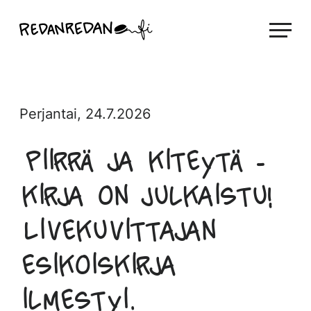
Siirry
Linda Saukko-Rauta, Redanredan Oy
suoraan
Livekuvitusta
sisältöön
ja
piirrosvideoita
Perjantai, 24.7.2026
Piirrä ja kiteytä -
kirja on julkaistu!
Livekuvittajan
esikoiskirja
ilmestyi.