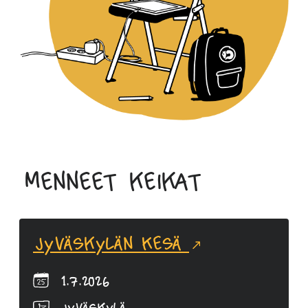
Menneet keikat
Jyväskylän Kesä
1.7.2026