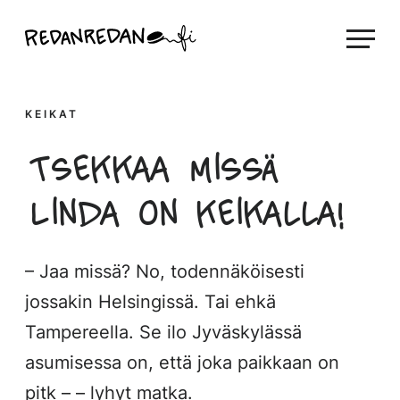
Siirry
Linda Saukko-Rauta, Redanredan Oy
suoraan
Livekuvitusta
sisältöön
ja
piirrosvideoita
KEIKAT
Tsekkaa missä
Linda on keikalla!
– Jaa missä? No, todennäköisesti
jossakin Helsingissä. Tai ehkä
Tampereella. Se ilo Jyväskylässä
asumisessa on, että joka paikkaan on
pitk – – lyhyt matka.