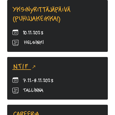
Yksinyrittäjäpäivä
(puhujakeikka!)
10.11.2023
Helsinki
NTIF
7.11.-8.11.2023
Tallinna
Careeria