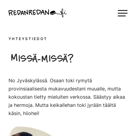
Siirry
Linda Saukko-Rauta, Redanredan Oy
suoraan
Livekuvitusta
sisältöön
ja
piirrosvideoita
YHTEYSTIEDOT
Missä-missä?
No Jyväskylässä. Osaan toki rymytä
provinsiaalisesta mukavuudestani muualle, mutta
kokoustan tietty mieluiten verkossa. Säästyy aikaa
ja hermoja. Mutta keikallehan toki jyrään täältä
käsin, hiiohei!