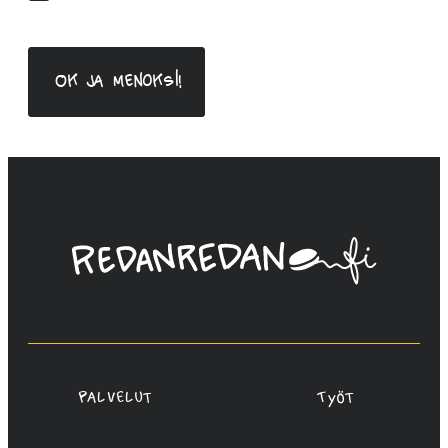
*
Linda
Saukko-
Rauta,
Redanredan
Oy
Palvelut
Työt