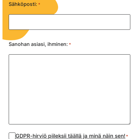
kentät
Sähköposti:
*
Sanohan asiasi, ihminen:
*
Suostumus
GDPR-hirviö piileksii täällä ja minä näin sen!
*