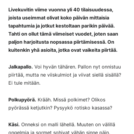
Livekuvitin viime vuonna yli 40 tilaisuudessa,
joista useimmat olivat koko päivän mittaisia
tapahtumia ja jotkut kestoltaan parikin päivää.
Tahti on ollut tämä viimeiset vuodet, joten saan
paljon harjoitusta nopsassa piirtämisessä. On
kuitenkin yhä asioita, jotka ovat vaikeita piirtää.
Jalkapallo.
Voi hyvän tähären. Pallon nyt onnistuu
piirtää, mutta ne viiskulmiot ja viivat siellä sisällä?
Ei tule mitään.
Polkupyörä.
Krääh. Missä polkimet? Olikos
pyörässä ketjutkin? Pysyykö rotisko kasassa?
Käsi.
Onneksi on malli lähellä. Muuten on välillä
ongelmia ja sormet sohivat vähän sinne päin.