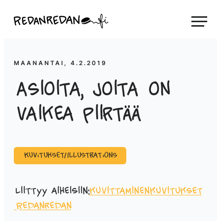
Siirry
Linda Saukko-Rauta, Redanredan Oy
suoraan
Livekuvitusta
sisältöön
ja
piirrosvideoita
MAANANTAI, 4.2.2019
Asioita, joita on
vaikea piirtää
Kuvitukset/Illustrations
Liittyy aiheisiin:
kuvittaminen
kuvitukset
Redanredan