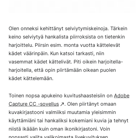
Olen onneksi kehittänyt selviytymiskeinoja. Tärkein
keino selviytyä hankalista piirroksista on tietenkin
harjoittelu. Piirsin esim. monta vuotta kättelevät
kädet väärinpäin. Kun katsoi tarkasti, niin
vasemmat kädet kättelivät. Piti oikein harjoitella-
harjoitella, että opin piirtämään oikean puolen
kädet kättelemään.
Toinen nopsa apukeino kuvitushaasteisiin on
Adobe
Capture CC -sovellus
. Olen piirtänyt omaan
kuvakirjastooni valmiiksi muutamia yleisimmin
käyttämiäni tai hankaliksi kokemiani kuvia ja tehnyt
niistä ikäään kuin oman ikonikirjastoni. Voin
nopsasti valita valikoimasta livekuvituksen