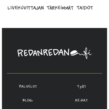
Livekuvittajan Tärkeimmät Taidot
Linda
Saukko-
Rauta,
Redanredan
Oy
Palvelut
Työt
Blogi
Keikat