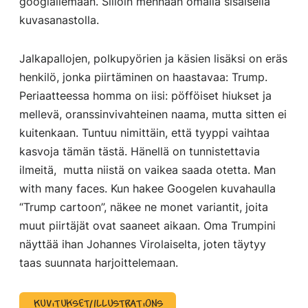
googlailemaan. Silloin mennään omalla sisäisellä
kuvasanastolla.
Jalkapallojen, polkupyörien ja käsien lisäksi on eräs
henkilö, jonka piirtäminen on haastavaa: Trump.
Periaatteessa homma on iisi: pöfföiset hiukset ja
mellevä, oranssinvivahteinen naama, mutta sitten ei
kuitenkaan. Tuntuu nimittäin, että tyyppi vaihtaa
kasvoja tämän tästä. Hänellä on tunnistettavia
ilmeitä, mutta niistä on vaikea saada otetta. Man
with many faces. Kun hakee Googelen kuvahaulla
“Trump cartoon”, näkee ne monet variantit, joita
muut piirtäjät ovat saaneet aikaan. Oma Trumpini
näyttää ihan Johannes Virolaiselta, joten täytyy
taas suunnata harjoittelemaan.
Kuvitukset/Illustrations