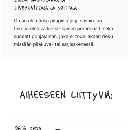
Linda Saukko-Rauta
Livekuvittaja ja yrittäjä
Oman elämänsä pilapiirtäjä ja sushirajan
takana elelevä keski-ikäinen perheenäiti sekä
sudeettipohjalainen, joka ei todellakaan rieku
missään pilakuva- tai sarjisskenessä.
Aiheeseen liittyviä: