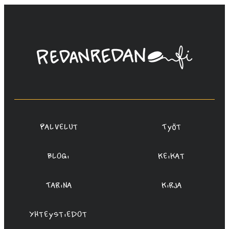
sivutus
Linda
Saukko-
Rauta,
Redanredan
Oy
Palvelut
Työt
Blogi
Keikat
Tarina
Kirja
Yhteystiedot