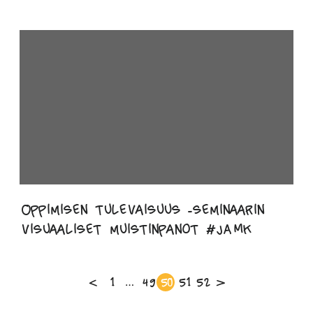
Oppimisen tulevaisuus -seminaarin
visuaaliset muistinpanot #JAMK
Artikkelien
<
1
…
49
50
51
52
>