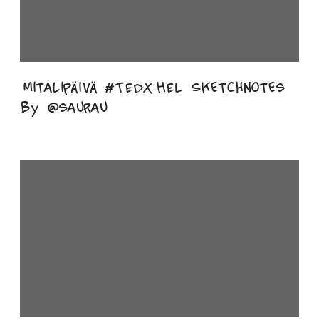
Mitalipäivä #TEDxHEL Sketchnotes
by @saurau