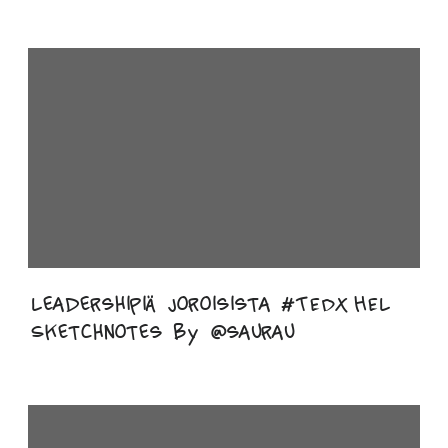
Leadershipiä Joroisista #TEDxHEL
Sketchnotes by @saurau