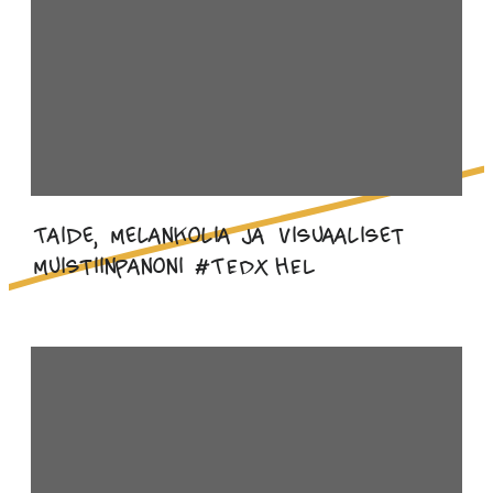
Taide, melankolia ja visuaaliset
muistiinpanoni #TEDxHEL