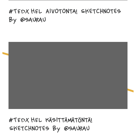
#TEDxHEL Aivotonta! Sketchnotes
by @saurau
#TEDxHEL Käsittämätöntä!
Sketchnotes by @saurau