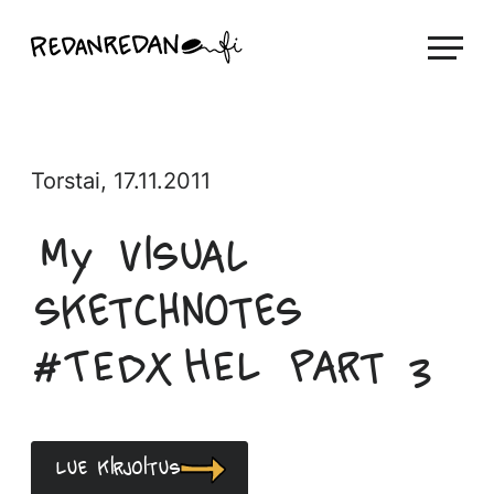
Siirry
Linda Saukko-Rauta, Redanredan Oy
suoraan
Livekuvitusta
sisältöön
ja
piirrosvideoita
Torstai, 17.11.2011
My visual
sketchnotes
#TEDxHEL Part 3
Lue kirjoitus