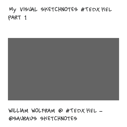
My visual sketchnotes #TEDxHEL
part 1
William Wolfram @ #TEDxHEL –
@saurau's sketchnotes