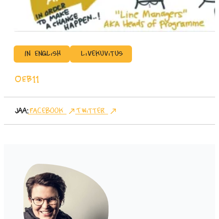
In English
Livekuvitus
OEB11
Jaa:
Facebook
Twitter