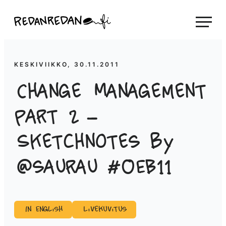
Siirry
Linda Saukko-Rauta, Redanredan Oy
suoraan
Livekuvitusta
sisältöön
ja
piirrosvideoita
KESKIVIIKKO, 30.11.2011
Change Management
part 2 –
Sketchnotes by
@saurau #OEB11
In English
Livekuvitus