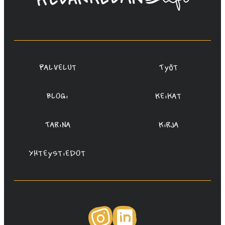
Saukko-
Rauta,
Redanredan
Oy
Palvelut
Työt
Blogi
Keikat
Tarina
Kirja
Yhteystiedot
Instagram
LinkedIn