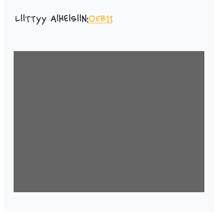
Liittyy aiheisiin:
OEB11