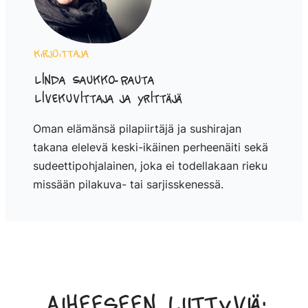
Kirjoittaja
Linda Saukko-Rauta
Livekuvittaja ja yrittäjä
Oman elämänsä pilapiirtäjä ja sushirajan
takana elelevä keski-ikäinen perheenäiti sekä
sudeettipohjalainen, joka ei todellakaan rieku
missään pilakuva- tai sarjisskenessä.
Aiheeseen liittyviä: