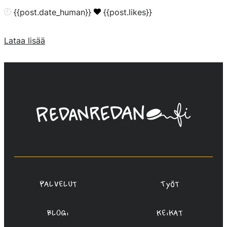
{{post.date_human}}
{{post.likes}}
Lataa lisää
Linda
Saukko-
Rauta,
Redanredan
Oy
Palvelut
Työt
Blogi
Keikat