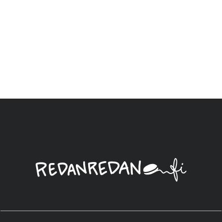
Linda
Saukko-
Rauta,
Redanredan
Oy