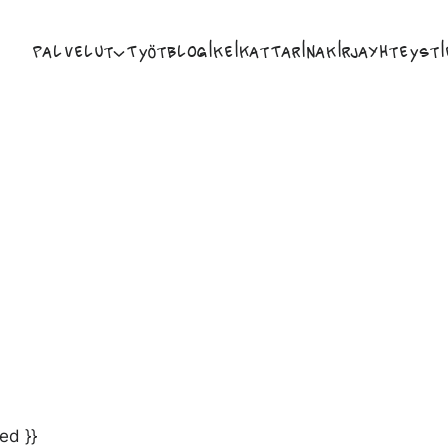
Palvelut
Työt
Blogi
Keikat
Tarina
Kirja
Yhteysti
ed }}