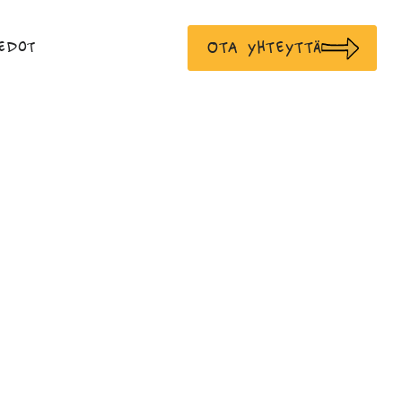
Ota yhteyttä
edot