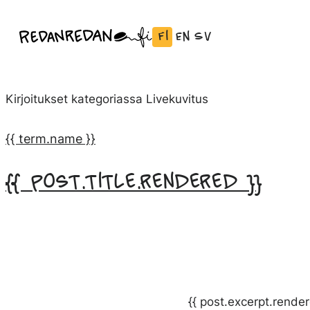
Siirry
Fi
En
Sv
Linda Saukko-Rauta, Redanredan Oy
suoraan
Vaihda
English:
Svenska:
Livekuvitusta
sisältöön
kieli
Vaihda
Vaihda
ja
Suomeksi
kieli
kieli
piirrosvideoita
Kirjoitukset kategoriassa
Livekuvitus
kieleen
kieleen
English
Svenska
{{ term.name }}
{{ post.title.rendered }}
{{ post.excerpt.render