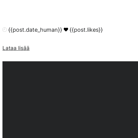
{{post.date_human}}
{{post.likes}}
Lataa lisää