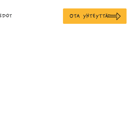
Ota yhteyttä
edot