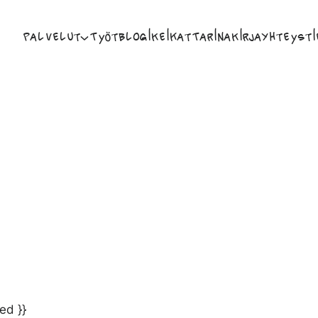
Palvelut
Työt
Blogi
Keikat
Tarina
Kirja
Yhteysti
ed }}