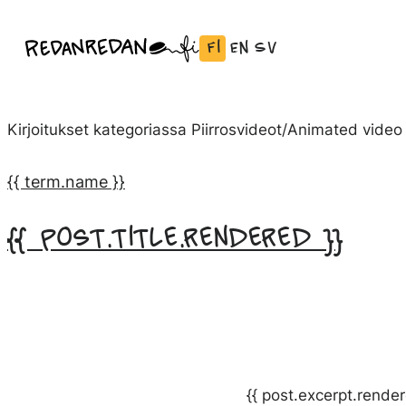
Siirry
Fi
En
Sv
Linda Saukko-Rauta, Redanredan Oy
suoraan
Vaihda
English:
Svenska:
Livekuvitusta
sisältöön
kieli
Vaihda
Vaihda
ja
Suomeksi
kieli
kieli
piirrosvideoita
Kirjoitukset kategoriassa
Piirrosvideot/Animated video
kieleen
kieleen
English
Svenska
{{ term.name }}
{{ post.title.rendered }}
{{ post.excerpt.render