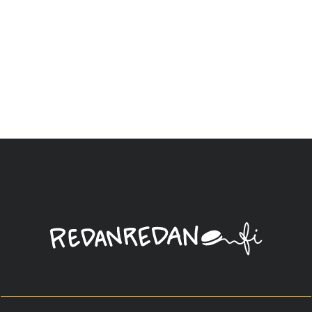
Linda
Saukko-
Rauta,
Redanredan
Oy