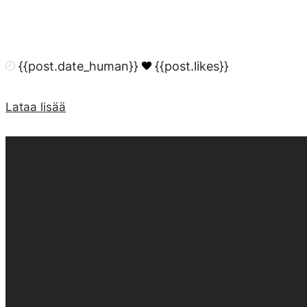
{{post.date_human}}
{{post.likes}}
Lataa lisää