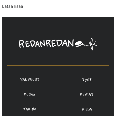
Lataa lisää
Linda
Saukko-
Rauta,
Redanredan
Oy
Palvelut
Työt
Blogi
Keikat
Tarina
Kirja