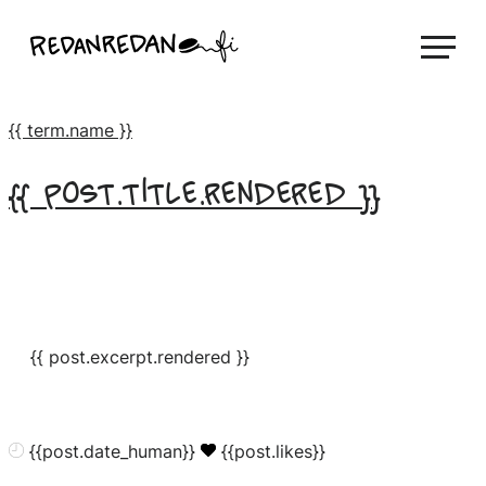
Siirry
Linda Saukko-Rauta, Redanredan Oy
suoraan
Livekuvitusta
sisältöön
ja
{{ term.name }}
piirrosvideoita
{{ post.title.rendered }}
{{ post.excerpt.rendered }}
{{post.date_human}}
{{post.likes}}