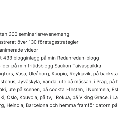
stan 300 seminarier/evenemang
lustrerat över 130 företagsstrategier
 animerade videor
knat 433 blogginlägg på min Redanredan-blogg
bilder på min fritidsblogg Saukon Taivaspaikka
ingfors, Vasa, Uleåborg, Kuopio, Reykjavik, på backsta
tehus, Jyväskylä, Vanda, ute på mässan, i Prag, på 
oki, ute på scenen, på cocktail-festen, i Nummela, E
ki, Oslo, Kouvola, på tv, i Rokua, på Viking Grace, i L
org, Heinola, Barcelona och hemma framför datorn på