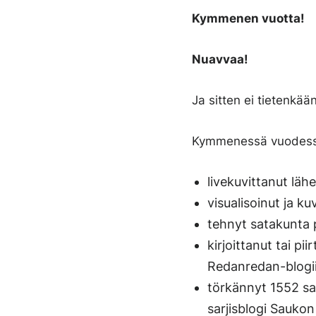
Kymmenen vuotta!
Nuavvaa!
Ja sitten ei tietenkää
Kymmenessä vuodess
livekuvittanut lä
visualisoinut ja ku
tehnyt satakunta 
kirjoittanut tai pi
Redanredan-blogi
törkännyt 1552 sarj
sarjisblogi Sauko