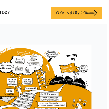
Ota yhteyttä
edot