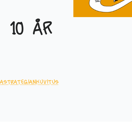
 10 år
a
strategiankuvitus