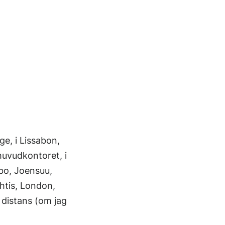
ge, i Lissabon,
huvudkontoret, i
sbo, Joensuu,
ahtis, London,
 distans (om jag