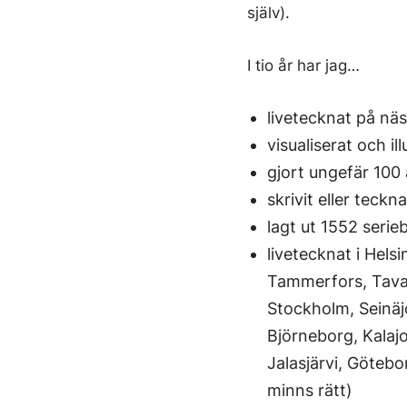
själv).
I tio år har jag…
livetecknat på nä
visualiserat och il
gjort ungefär 100
skrivit eller tec
lagt ut 1552 serie
livetecknat i Hels
Tammerfors, Tavas
Stockholm, Seinäj
Björneborg, Kalajo
Jalasjärvi, Göteb
minns rätt)