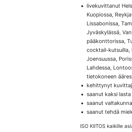
livekuvittanut Hel
Kuopiossa, Reykja
Lissabonissa, Tam
Jyväskylässä, Vant
pääkonttorissa, Tu
cocktail-kutsuill
Joensuussa, Poriss
Lahdessa, Lontoos
tietokoneen ääress
kehittynyt kuvitta
saanut kaksi lasta
saanut valtakunnal
saanut tehdä miele
ISO KIITOS kaikille asia