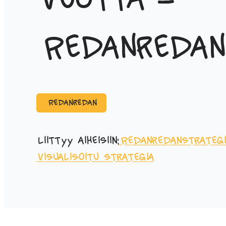
vuotta –
Redanredan
Redanredan
Liittyy aiheisiin:
Redanredan
strategi
visualisoitu strategia