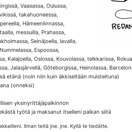
singissä, Vaasassa, Oulussa,
vikissä, takahuoneessa,
pereella, Hämeenlinnassa,
aalla, messuilla, Prahassa,
kholmassa, Seinäjoella, lavalla,
a, Nummelassa, Espoossa,
a, Kalajoella, Oslossa, Kouvolassa, telkkarissa, Rokual
sa, Jalasjärvellä, Göteborgissa, Heinolassa, Barcelon
ä etänä (noin niin kuin äkkiseltään muisteltuna)
jana (onneksi)
lisen yksinyrittäjäpalkinnon
kästä työtä ja maksanut itselleni palkan siitä
kkailleni. Ilman teitä jne. jne. Kyllä te tiedätte.