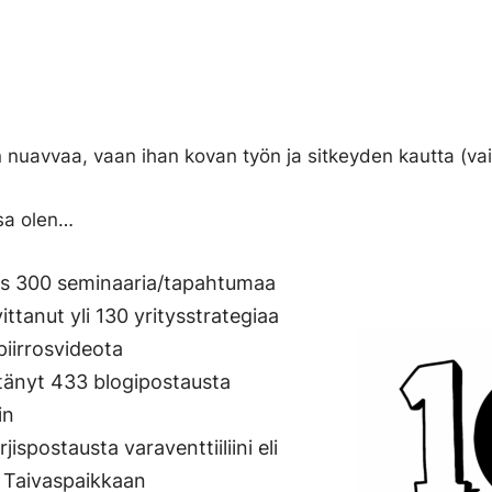
n nuavvaa, vaan ihan kovan työn ja sitkeyden kautta (vai
a olen…
hes 300 seminaaria/tapahtumaa
vittanut yli 130 yritysstrategiaa
piirrosvideota
irtänyt 433 blogipostausta
in
ispostausta varaventtiiliini eli
n Taivaspaikkaan