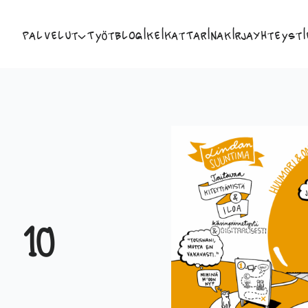
Palvelut
Työt
Blogi
Keikat
Tarina
Kirja
Yhteysti
 10