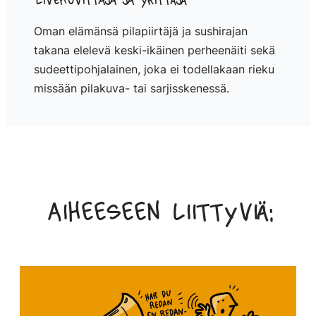
Livekuvittaja ja yrittäjä
Oman elämänsä pilapiirtäjä ja sushirajan
takana elelevä keski-ikäinen perheenäiti sekä
sudeettipohjalainen, joka ei todellakaan rieku
missään pilakuva- tai sarjisskenessä.
Aiheeseen liittyviä: