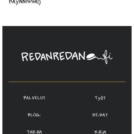
käynnissä!)
Linda
Saukko-
Rauta,
Redanredan
Oy
Palvelut
Työt
Blogi
Keikat
Tarina
Kirja