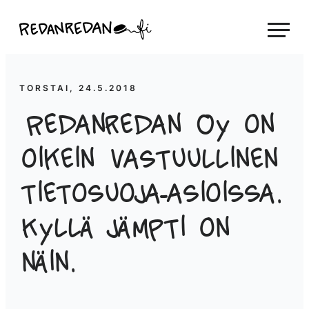
Siirry
Linda Saukko-Rauta, Redanredan Oy
suoraan
Livekuvitusta
sisältöön
ja
piirrosvideoita
TORSTAI, 24.5.2018
Redanredan Oy on
oikein vastuullinen
tietosuoja-asioissa.
Kyllä jämpti on
näin.