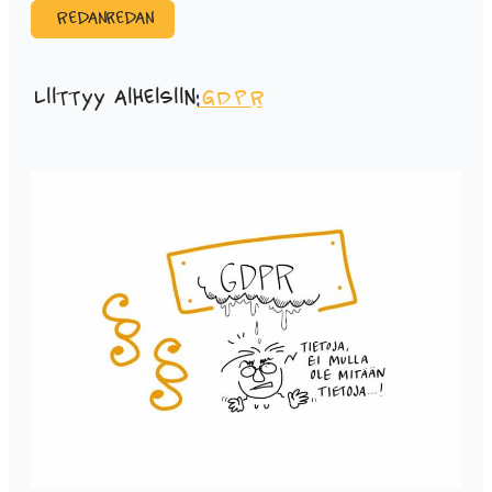
Redanredan
Liittyy aiheisiin:
GDPR