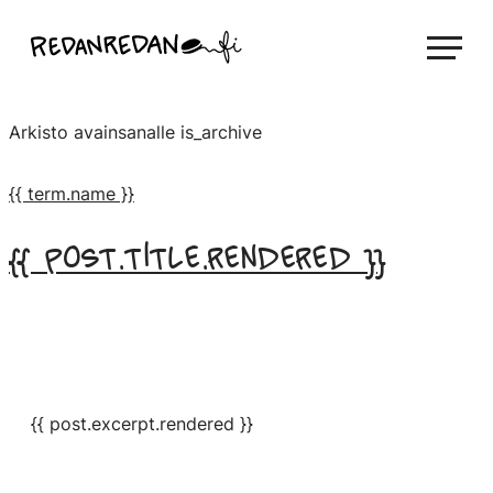
Siirry
Linda Saukko-Rauta, Redanredan Oy
suoraan
Livekuvitusta
sisältöön
ja
Arkisto avainsanalle
is_archive
piirrosvideoita
{{ term.name }}
{{ post.title.rendered }}
{{ post.excerpt.rendered }}