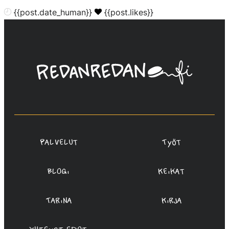
{{post.date_human}}
{{post.likes}}
Linda
Saukko-
Rauta,
Redanredan
Oy
Palvelut
Työt
Blogi
Keikat
Tarina
Kirja