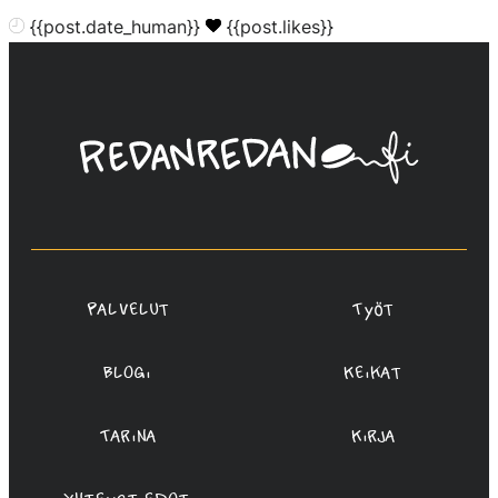
{{post.date_human}}
{{post.likes}}
Linda
Saukko-
Rauta,
Redanredan
Oy
Palvelut
Työt
Blogi
Keikat
Tarina
Kirja