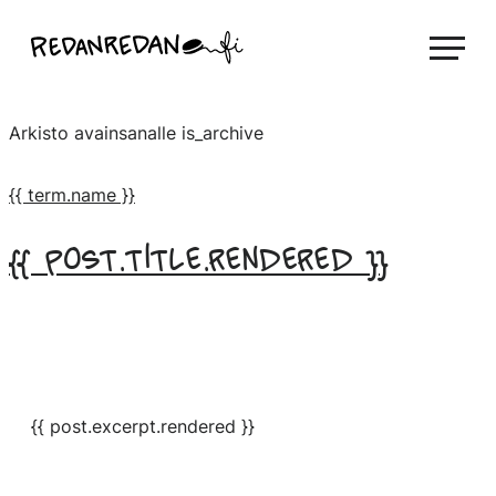
Siirry
Linda Saukko-Rauta, Redanredan Oy
suoraan
Livekuvitusta
sisältöön
ja
Arkisto avainsanalle
is_archive
piirrosvideoita
{{ term.name }}
{{ post.title.rendered }}
{{ post.excerpt.rendered }}