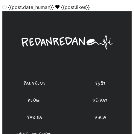
{{post.date_human}}
{{post.likes}}
Linda
Saukko-
Rauta,
Redanredan
Oy
Palvelut
Työt
Blogi
Keikat
Tarina
Kirja