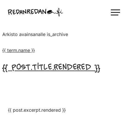
Siirry
Linda Saukko-Rauta, Redanredan Oy
suoraan
Livekuvitusta
sisältöön
ja
Arkisto avainsanalle
is_archive
piirrosvideoita
{{ term.name }}
{{ post.title.rendered }}
{{ post.excerpt.rendered }}