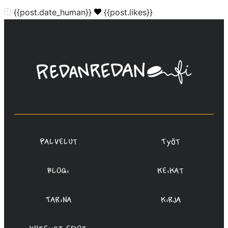
{{post.date_human}}
{{post.likes}}
Linda
Saukko-
Rauta,
Redanredan
Oy
Palvelut
Työt
Blogi
Keikat
Tarina
Kirja