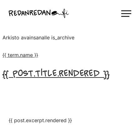
Siirry
Linda Saukko-Rauta, Redanredan Oy
suoraan
Livekuvitusta
sisältöön
ja
Arkisto avainsanalle
is_archive
piirrosvideoita
{{ term.name }}
{{ post.title.rendered }}
{{ post.excerpt.rendered }}