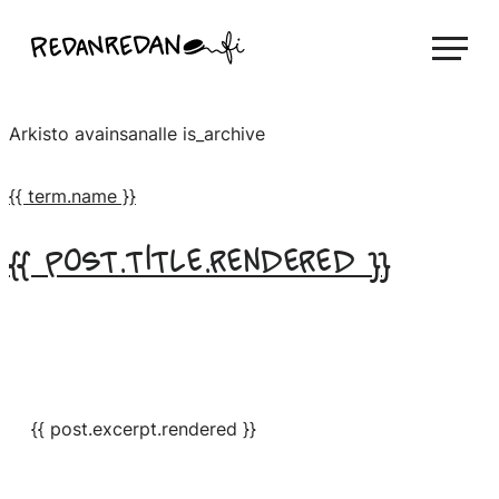
Siirry
Linda Saukko-Rauta, Redanredan Oy
suoraan
Livekuvitusta
sisältöön
ja
Arkisto avainsanalle
is_archive
piirrosvideoita
{{ term.name }}
{{ post.title.rendered }}
{{ post.excerpt.rendered }}