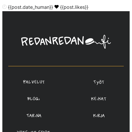
{{post.date_human}}
{{post.likes}}
Linda
Saukko-
Rauta,
Redanredan
Oy
Palvelut
Työt
Blogi
Keikat
Tarina
Kirja