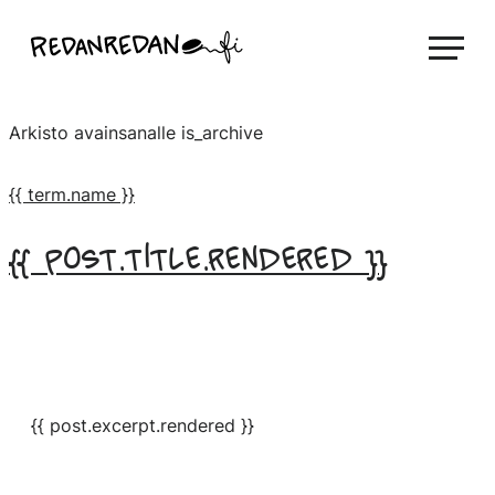
Siirry
Linda Saukko-Rauta, Redanredan Oy
suoraan
Livekuvitusta
sisältöön
ja
Arkisto avainsanalle
is_archive
piirrosvideoita
{{ term.name }}
{{ post.title.rendered }}
{{ post.excerpt.rendered }}