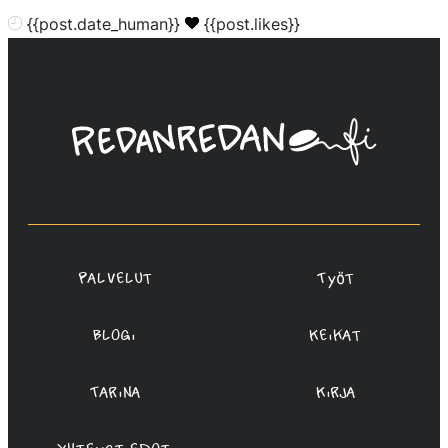
{{post.date_human}}
{{post.likes}}
Linda
Saukko-
Rauta,
Redanredan
Oy
Palvelut
Työt
Blogi
Keikat
Tarina
Kirja