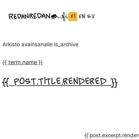
Siirry
Fi
En
Sv
Linda Saukko-Rauta, Redanredan Oy
suoraan
Vaihda
English:
Svenska:
Livekuvitusta
sisältöön
kieli
Vaihda
Vaihda
ja
Suomeksi
kieli
kieli
piirrosvideoita
Arkisto avainsanalle
is_archive
kieleen
kieleen
English
Svenska
{{ term.name }}
{{ post.title.rendered }}
{{ post.excerpt.render