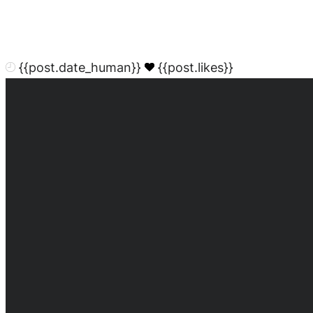
{{post.date_human}}
{{post.likes}}