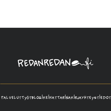
Linda
Saukko-
Rauta,
Redanredan
Oy
Palvelut
Työt
Blogi
Keikat
Tarina
Kirja
Yhteystiedot