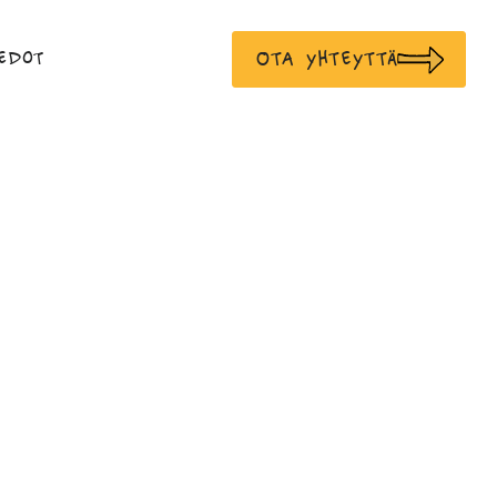
Ota yhteyttä
edot