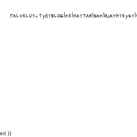
Palvelut
Työt
Blogi
Keikat
Tarina
Kirja
Yhteysti
ed }}