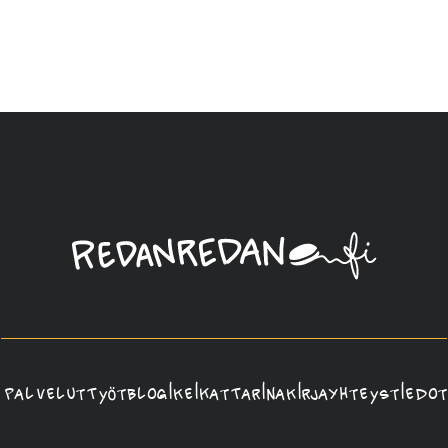
Linda
Saukko-
Rauta,
Redanredan
Oy
Palvelut
Työt
Blogi
Keikat
Tarina
Kirja
Yhteystiedot