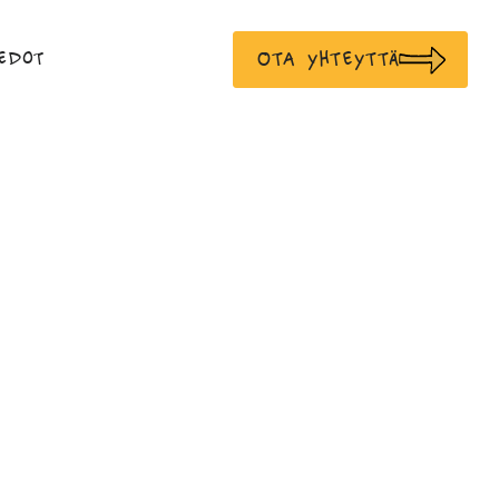
Ota yhteyttä
edot