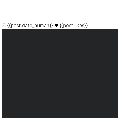
{{post.date_human}}
{{post.likes}}