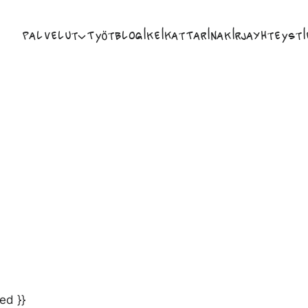
Palvelut
Työt
Blogi
Keikat
Tarina
Kirja
Yhteysti
ed }}