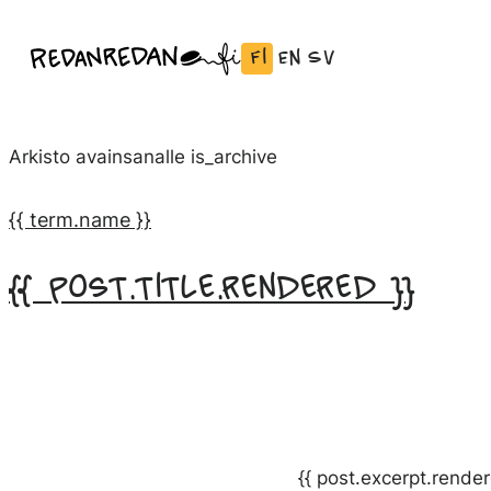
Siirry
Fi
En
Sv
Linda Saukko-Rauta, Redanredan Oy
suoraan
Vaihda
English:
Svenska:
Livekuvitusta
sisältöön
kieli
Vaihda
Vaihda
ja
Suomeksi
kieli
kieli
piirrosvideoita
Arkisto avainsanalle
is_archive
kieleen
kieleen
English
Svenska
{{ term.name }}
{{ post.title.rendered }}
{{ post.excerpt.render