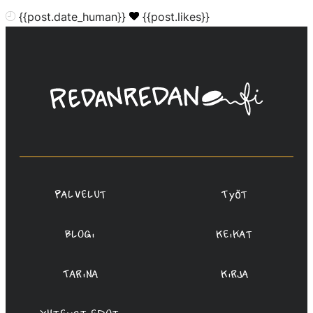
{{post.date_human}}
{{post.likes}}
Linda
Saukko-
Rauta,
Redanredan
Oy
Palvelut
Työt
Blogi
Keikat
Tarina
Kirja