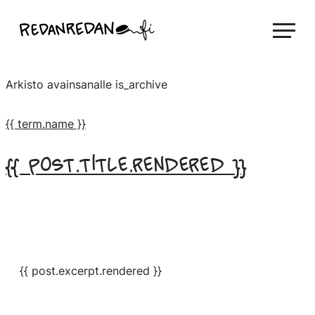
Siirry
Linda Saukko-Rauta, Redanredan Oy
suoraan
Livekuvitusta
sisältöön
ja
Arkisto avainsanalle
is_archive
piirrosvideoita
{{ term.name }}
{{ post.title.rendered }}
{{ post.excerpt.rendered }}