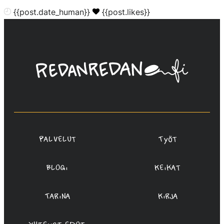
{{post.date_human}}
{{post.likes}}
Linda
Saukko-
Rauta,
Redanredan
Oy
Palvelut
Työt
Blogi
Keikat
Tarina
Kirja