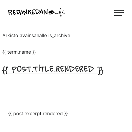
Siirry
Linda Saukko-Rauta, Redanredan Oy
suoraan
Livekuvitusta
sisältöön
ja
Arkisto avainsanalle
is_archive
piirrosvideoita
{{ term.name }}
{{ post.title.rendered }}
{{ post.excerpt.rendered }}