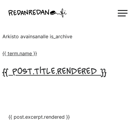
Siirry
Linda Saukko-Rauta, Redanredan Oy
suoraan
Livekuvitusta
sisältöön
ja
Arkisto avainsanalle
is_archive
piirrosvideoita
{{ term.name }}
{{ post.title.rendered }}
{{ post.excerpt.rendered }}