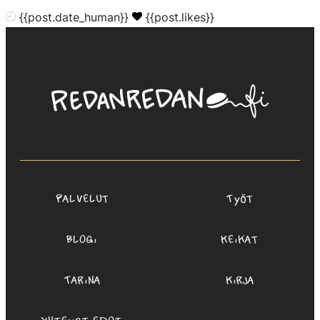
{{post.date_human}}
{{post.likes}}
Linda
Saukko-
Rauta,
Redanredan
Oy
Palvelut
Työt
Blogi
Keikat
Tarina
Kirja