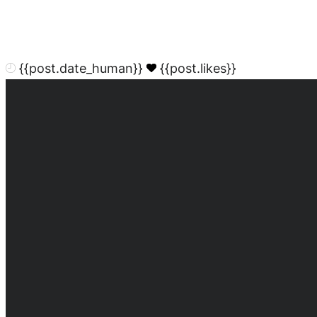
{{post.date_human}}
{{post.likes}}