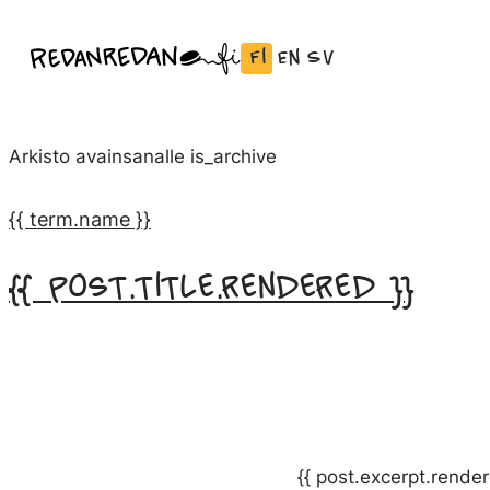
Siirry
Fi
En
Sv
Linda Saukko-Rauta, Redanredan Oy
suoraan
Vaihda
English:
Svenska:
Livekuvitusta
sisältöön
kieli
Vaihda
Vaihda
ja
Suomeksi
kieli
kieli
piirrosvideoita
Arkisto avainsanalle
is_archive
kieleen
kieleen
English
Svenska
{{ term.name }}
{{ post.title.rendered }}
{{ post.excerpt.render