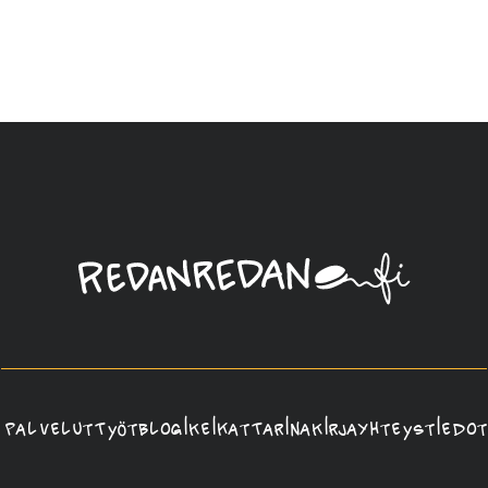
Linda
Saukko-
Rauta,
Redanredan
Oy
Palvelut
Työt
Blogi
Keikat
Tarina
Kirja
Yhteystiedot