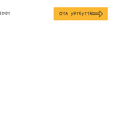
Ota yhteyttä
edot