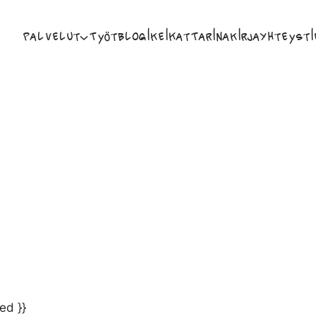
Palvelut
Työt
Blogi
Keikat
Tarina
Kirja
Yhteysti
ed }}