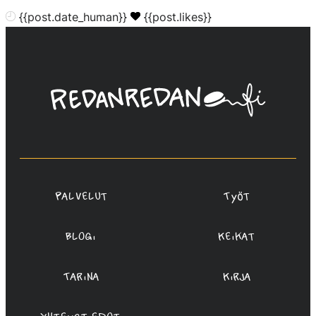
{{post.date_human}}
{{post.likes}}
Linda
Saukko-
Rauta,
Redanredan
Oy
Palvelut
Työt
Blogi
Keikat
Tarina
Kirja