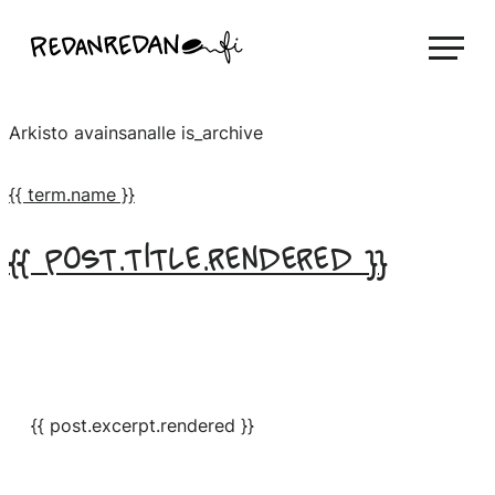
Siirry
Linda Saukko-Rauta, Redanredan Oy
suoraan
Livekuvitusta
sisältöön
ja
Arkisto avainsanalle
is_archive
piirrosvideoita
{{ term.name }}
{{ post.title.rendered }}
{{ post.excerpt.rendered }}