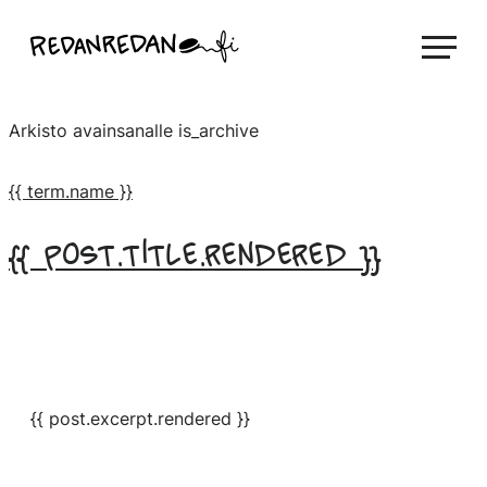
Siirry
Linda Saukko-Rauta, Redanredan Oy
suoraan
Livekuvitusta
sisältöön
ja
Arkisto avainsanalle
is_archive
piirrosvideoita
{{ term.name }}
{{ post.title.rendered }}
{{ post.excerpt.rendered }}