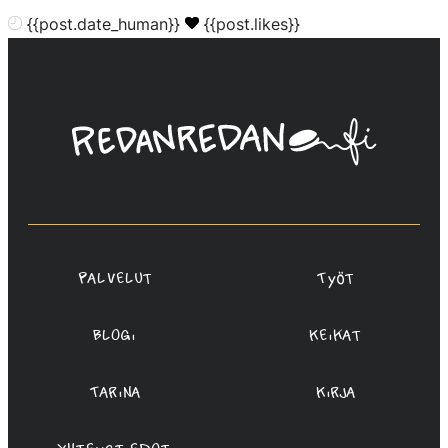
{{post.date_human}}
{{post.likes}}
Linda
Saukko-
Rauta,
Redanredan
Oy
Palvelut
Työt
Blogi
Keikat
Tarina
Kirja