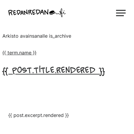
Siirry
Linda Saukko-Rauta, Redanredan Oy
suoraan
Livekuvitusta
sisältöön
ja
Arkisto avainsanalle
is_archive
piirrosvideoita
{{ term.name }}
{{ post.title.rendered }}
{{ post.excerpt.rendered }}