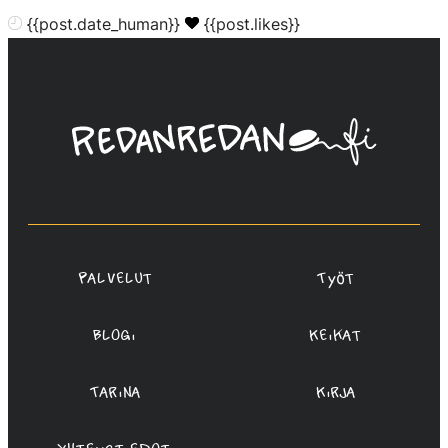
{{post.date_human}}
{{post.likes}}
Linda
Saukko-
Rauta,
Redanredan
Oy
Palvelut
Työt
Blogi
Keikat
Tarina
Kirja