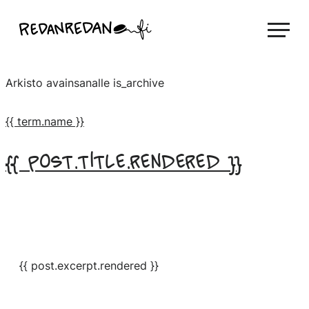
Siirry
Linda Saukko-Rauta, Redanredan Oy
suoraan
Livekuvitusta
sisältöön
ja
Arkisto avainsanalle
is_archive
piirrosvideoita
{{ term.name }}
{{ post.title.rendered }}
{{ post.excerpt.rendered }}