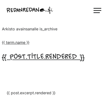
Siirry
Linda Saukko-Rauta, Redanredan Oy
suoraan
Livekuvitusta
sisältöön
ja
Arkisto avainsanalle
is_archive
piirrosvideoita
{{ term.name }}
{{ post.title.rendered }}
{{ post.excerpt.rendered }}