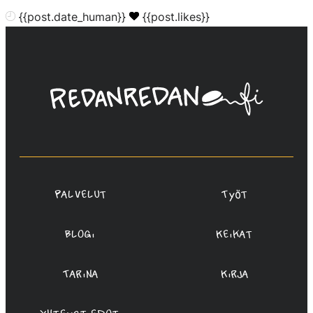
{{post.date_human}}
{{post.likes}}
Linda
Saukko-
Rauta,
Redanredan
Oy
Palvelut
Työt
Blogi
Keikat
Tarina
Kirja