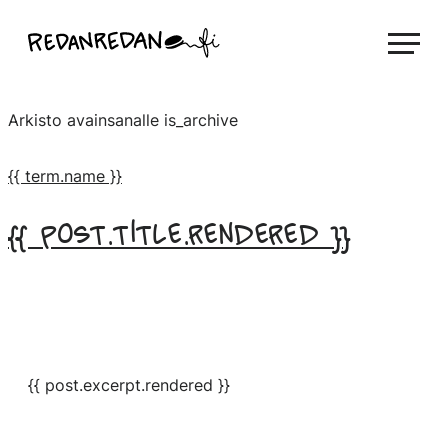
Siirry
Linda Saukko-Rauta, Redanredan Oy
suoraan
Livekuvitusta
sisältöön
ja
Arkisto avainsanalle
is_archive
piirrosvideoita
{{ term.name }}
{{ post.title.rendered }}
{{ post.excerpt.rendered }}