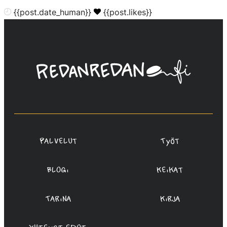
{{post.date_human}}
{{post.likes}}
Linda
Saukko-
Rauta,
Redanredan
Oy
Palvelut
Työt
Blogi
Keikat
Tarina
Kirja