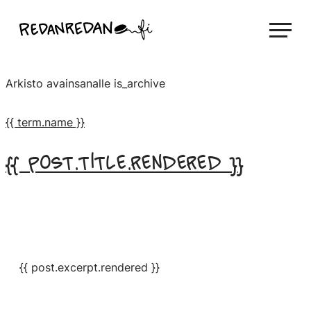
Siirry
Linda Saukko-Rauta, Redanredan Oy
suoraan
Livekuvitusta
sisältöön
ja
Arkisto avainsanalle
is_archive
piirrosvideoita
{{ term.name }}
{{ post.title.rendered }}
{{ post.excerpt.rendered }}