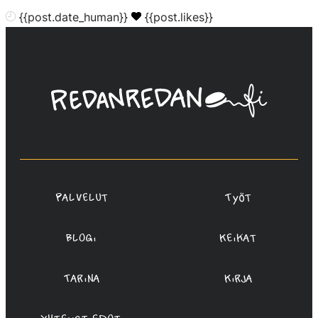
{{post.date_human}}
{{post.likes}}
Linda
Saukko-
Rauta,
Redanredan
Oy
Palvelut
Työt
Blogi
Keikat
Tarina
Kirja