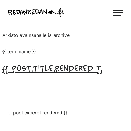
Siirry
Linda Saukko-Rauta, Redanredan Oy
suoraan
Livekuvitusta
sisältöön
ja
Arkisto avainsanalle
is_archive
piirrosvideoita
{{ term.name }}
{{ post.title.rendered }}
{{ post.excerpt.rendered }}