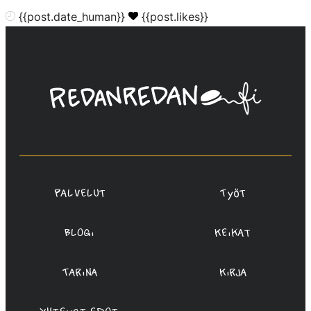
{{post.date_human}}
{{post.likes}}
Linda
Saukko-
Rauta,
Redanredan
Oy
Palvelut
Työt
Blogi
Keikat
Tarina
Kirja