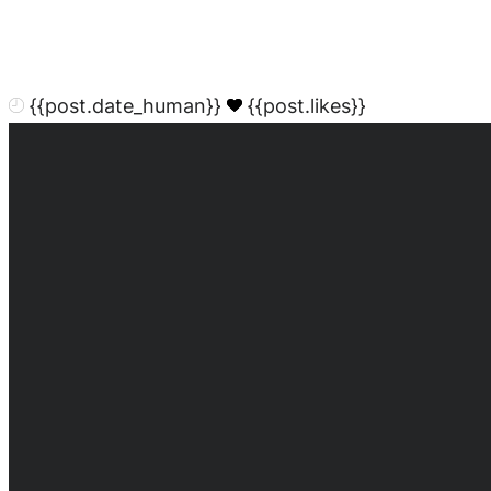
{{post.date_human}}
{{post.likes}}