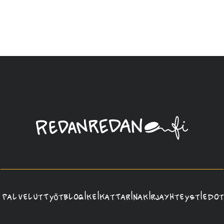
Linda
Saukko-
Rauta,
Redanredan
Oy
Palvelut
Työt
Blogi
Keikat
Tarina
Kirja
Yhteystiedot