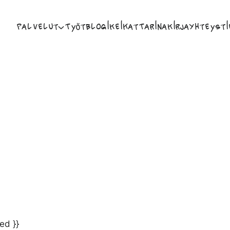
Palvelut
Työt
Blogi
Keikat
Tarina
Kirja
Yhteysti
ed }}