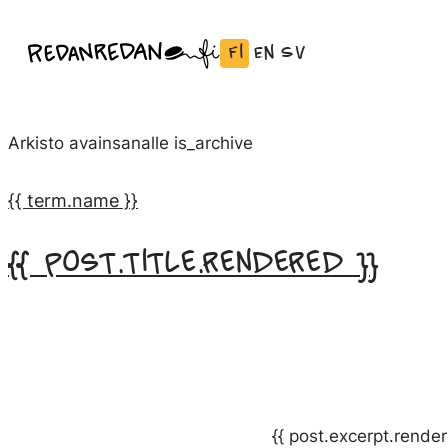
Siirry
Fi
En
Sv
Linda Saukko-Rauta, Redanredan Oy
suoraan
Vaihda
English:
Svenska:
Livekuvitusta
sisältöön
kieli
Vaihda
Vaihda
ja
Suomeksi
kieli
kieli
piirrosvideoita
Arkisto avainsanalle
is_archive
kieleen
kieleen
English
Svenska
{{ term.name }}
{{ post.title.rendered }}
{{ post.excerpt.render