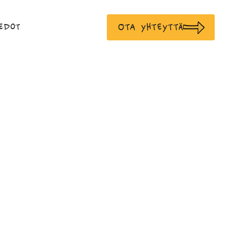
Ota yhteyttä
edot