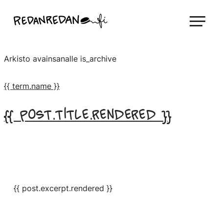
Siirry
Linda Saukko-Rauta, Redanredan Oy
suoraan
Livekuvitusta
sisältöön
ja
Arkisto avainsanalle
is_archive
piirrosvideoita
{{ term.name }}
{{ post.title.rendered }}
{{ post.excerpt.rendered }}