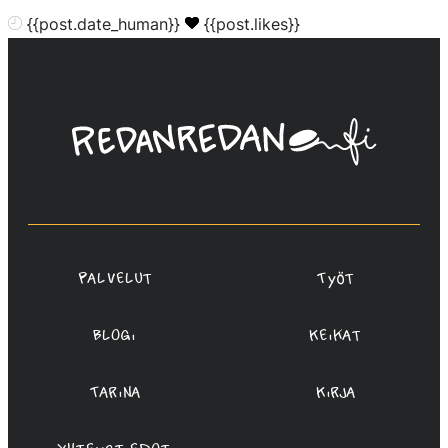
{{post.date_human}}
{{post.likes}}
Linda
Saukko-
Rauta,
Redanredan
Oy
Palvelut
Työt
Blogi
Keikat
Tarina
Kirja