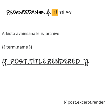
Siirry
Fi
En
Sv
Linda Saukko-Rauta, Redanredan Oy
suoraan
Vaihda
English:
Svenska:
Livekuvitusta
sisältöön
kieli
Vaihda
Vaihda
ja
Suomeksi
kieli
kieli
piirrosvideoita
Arkisto avainsanalle
is_archive
kieleen
kieleen
English
Svenska
{{ term.name }}
{{ post.title.rendered }}
{{ post.excerpt.render