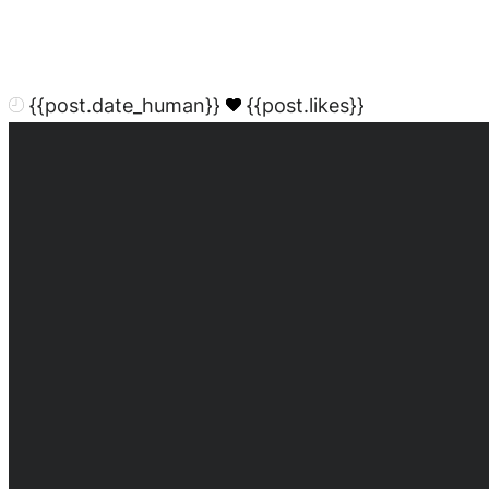
{{post.date_human}}
{{post.likes}}