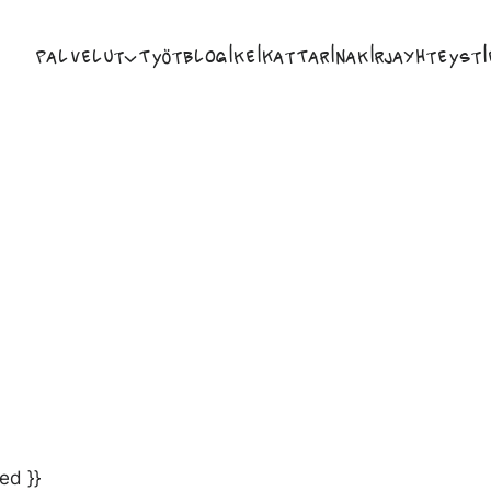
Palvelut
Työt
Blogi
Keikat
Tarina
Kirja
Yhteysti
ed }}