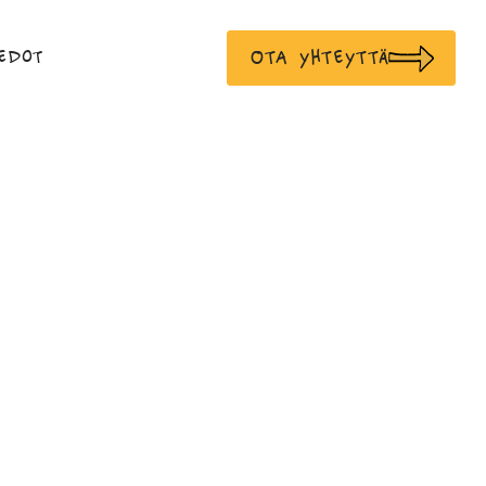
Ota yhteyttä
edot