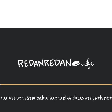
Linda
Saukko-
Rauta,
Redanredan
Oy
Palvelut
Työt
Blogi
Keikat
Tarina
Kirja
Yhteystiedot