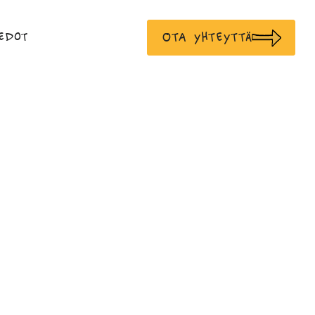
Ota yhteyttä
edot