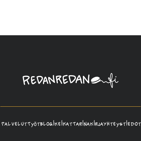
Linda
Saukko-
Rauta,
Redanredan
Oy
Palvelut
Työt
Blogi
Keikat
Tarina
Kirja
Yhteystiedot