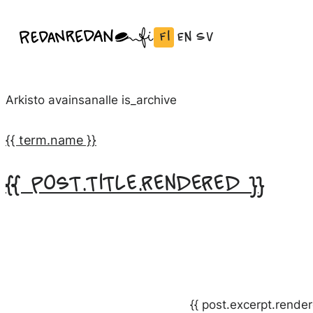
Siirry
Fi
En
Sv
Linda Saukko-Rauta, Redanredan Oy
suoraan
Vaihda
English:
Svenska:
Livekuvitusta
sisältöön
kieli
Vaihda
Vaihda
ja
Suomeksi
kieli
kieli
piirrosvideoita
Arkisto avainsanalle
is_archive
kieleen
kieleen
English
Svenska
{{ term.name }}
{{ post.title.rendered }}
{{ post.excerpt.render