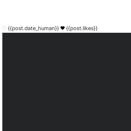
{{post.date_human}}
{{post.likes}}