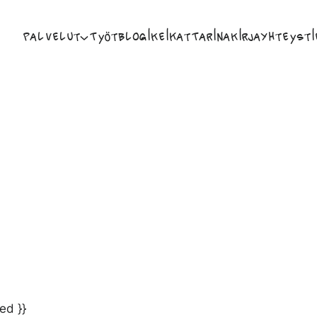
Palvelut
Työt
Blogi
Keikat
Tarina
Kirja
Yhteysti
ed }}