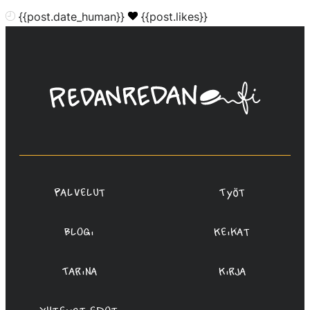
{{post.date_human}}
{{post.likes}}
Linda
Saukko-
Rauta,
Redanredan
Oy
Palvelut
Työt
Blogi
Keikat
Tarina
Kirja