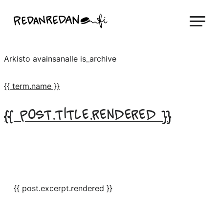
Siirry
Linda Saukko-Rauta, Redanredan Oy
suoraan
Livekuvitusta
sisältöön
ja
Arkisto avainsanalle
is_archive
piirrosvideoita
{{ term.name }}
{{ post.title.rendered }}
{{ post.excerpt.rendered }}