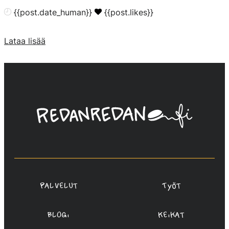
{{post.date_human}}
{{post.likes}}
Lataa lisää
Linda
Saukko-
Rauta,
Redanredan
Oy
Palvelut
Työt
Blogi
Keikat