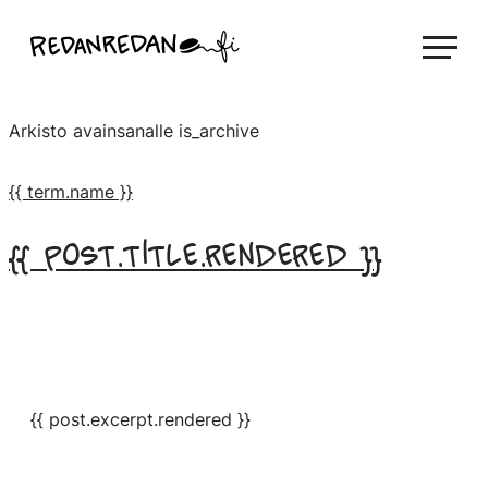
Siirry
Linda Saukko-Rauta, Redanredan Oy
suoraan
Livekuvitusta
sisältöön
ja
Arkisto avainsanalle
is_archive
piirrosvideoita
{{ term.name }}
{{ post.title.rendered }}
{{ post.excerpt.rendered }}