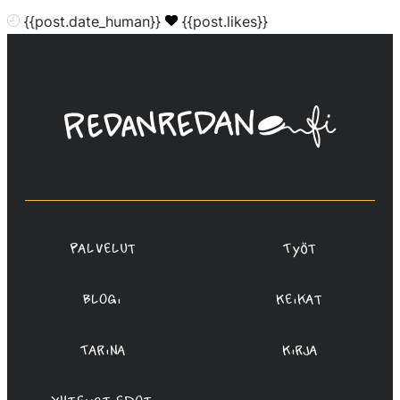
{{post.date_human}}
{{post.likes}}
Linda
Saukko-
Rauta,
Redanredan
Oy
Palvelut
Työt
Blogi
Keikat
Tarina
Kirja