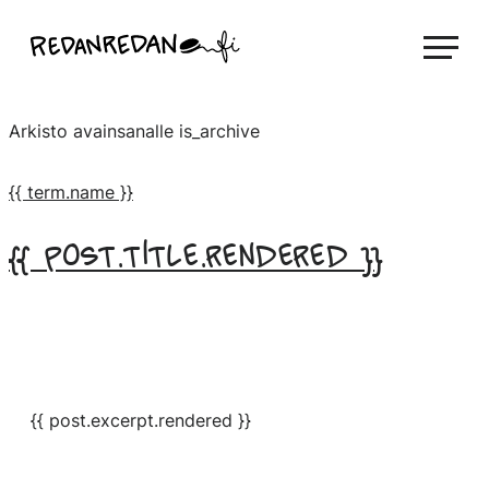
Siirry
Linda Saukko-Rauta, Redanredan Oy
suoraan
Livekuvitusta
sisältöön
ja
Arkisto avainsanalle
is_archive
piirrosvideoita
{{ term.name }}
{{ post.title.rendered }}
{{ post.excerpt.rendered }}