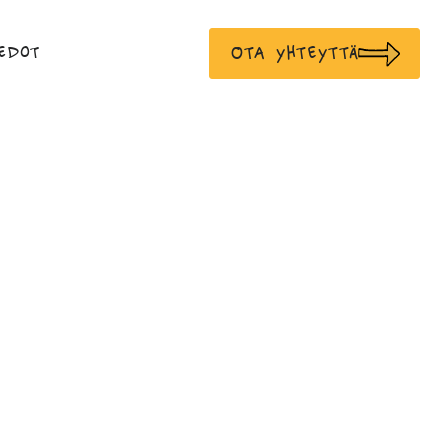
Ota yhteyttä
edot