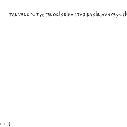
Palvelut
Työt
Blogi
Keikat
Tarina
Kirja
Yhteysti
ed }}