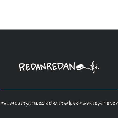
Linda
Saukko-
Rauta,
Redanredan
Oy
Palvelut
Työt
Blogi
Keikat
Tarina
Kirja
Yhteystiedot