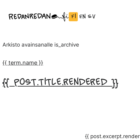
Siirry
Fi
En
Sv
Linda Saukko-Rauta, Redanredan Oy
suoraan
Vaihda
English:
Svenska:
Livekuvitusta
sisältöön
kieli
Vaihda
Vaihda
ja
Suomeksi
kieli
kieli
piirrosvideoita
Arkisto avainsanalle
is_archive
kieleen
kieleen
English
Svenska
{{ term.name }}
{{ post.title.rendered }}
{{ post.excerpt.render