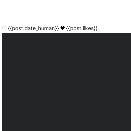
{{post.date_human}}
{{post.likes}}