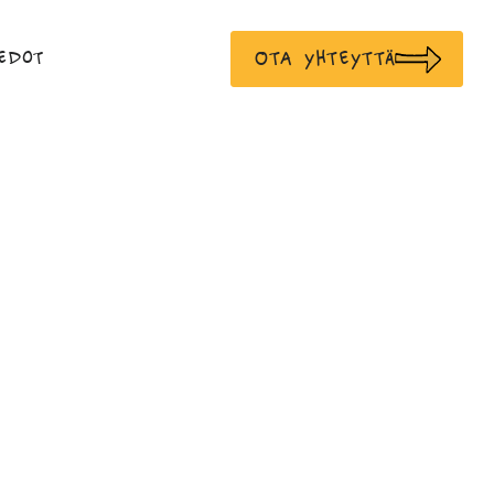
Ota yhteyttä
edot