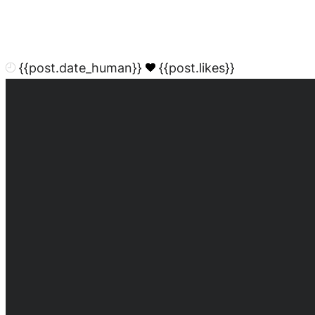
{{post.date_human}}
{{post.likes}}