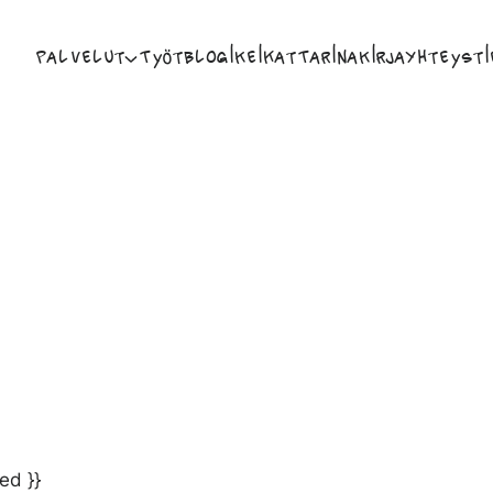
Palvelut
Työt
Blogi
Keikat
Tarina
Kirja
Yhteysti
ed }}