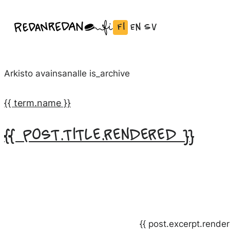
Siirry
Fi
En
Sv
Linda Saukko-Rauta, Redanredan Oy
suoraan
Vaihda
English:
Svenska:
Livekuvitusta
sisältöön
kieli
Vaihda
Vaihda
ja
Suomeksi
kieli
kieli
piirrosvideoita
Arkisto avainsanalle
is_archive
kieleen
kieleen
English
Svenska
{{ term.name }}
{{ post.title.rendered }}
{{ post.excerpt.render