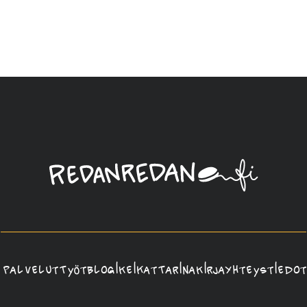
Linda
Saukko-
Rauta,
Redanredan
Oy
Palvelut
Työt
Blogi
Keikat
Tarina
Kirja
Yhteystiedot