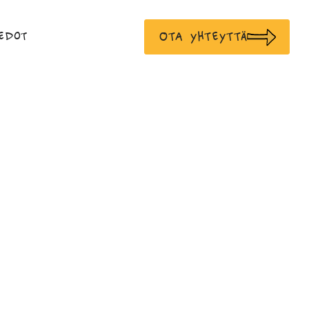
Ota yhteyttä
edot