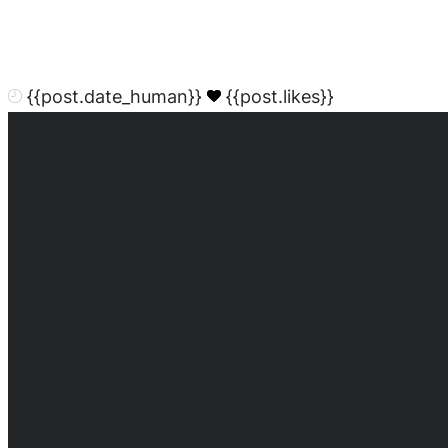
{{post.date_human}}
{{post.likes}}