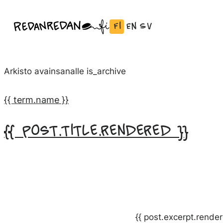
Siirry
Fi
En
Sv
Linda Saukko-Rauta, Redanredan Oy
suoraan
Vaihda
English:
Svenska:
Livekuvitusta
sisältöön
kieli
Vaihda
Vaihda
ja
Suomeksi
kieli
kieli
piirrosvideoita
Arkisto avainsanalle
is_archive
kieleen
kieleen
English
Svenska
{{ term.name }}
{{ post.title.rendered }}
{{ post.excerpt.render