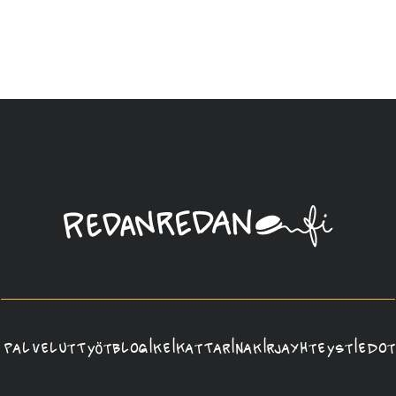
Linda
Saukko-
Rauta,
Redanredan
Oy
Palvelut
Työt
Blogi
Keikat
Tarina
Kirja
Yhteystiedot