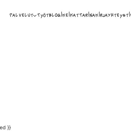
Palvelut
Työt
Blogi
Keikat
Tarina
Kirja
Yhteysti
ed }}