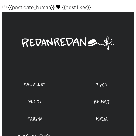
{{post.date_human}}
{{post.likes}}
Linda
Saukko-
Rauta,
Redanredan
Oy
Palvelut
Työt
Blogi
Keikat
Tarina
Kirja