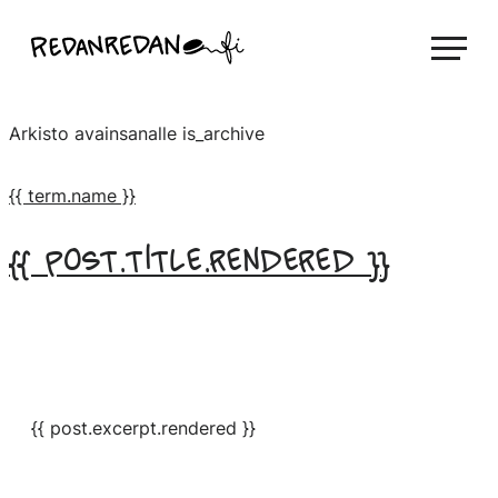
Siirry
Linda Saukko-Rauta, Redanredan Oy
suoraan
Livekuvitusta
sisältöön
ja
Arkisto avainsanalle
is_archive
piirrosvideoita
{{ term.name }}
{{ post.title.rendered }}
{{ post.excerpt.rendered }}